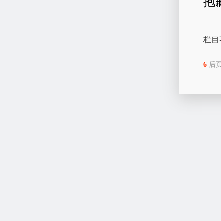
抱
栏目
6
后